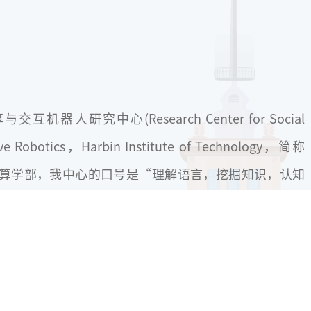
器人研究中心(Research Center for Social
ive Robotics，Harbin Institute of Technology，简称
哈工大计算学部，我中心的口号是“理解语言，挖掘知识，认知
是“以中文技术助民族复兴”。中心科研方向主要集中在
语言处理和大语言模型相关技术，同时进一步拓展具身智
9
200+
400+
人感知和决策智能，并应用于航天、教育、金融和医疗等
个
：知识计算、具身智能、智能体、情感计算、健康智能、
研小组
在校师生
毕业生