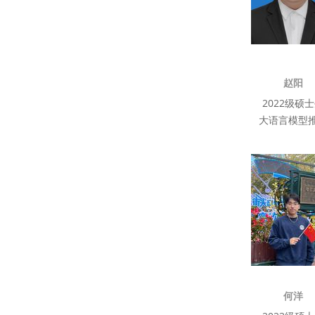
赵阳
2022级硕
大语言模型
何洋