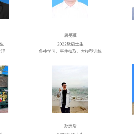
ּ唐旻骥
士生
2022级硕士生
推理
鲁棒学习、事件抽取、大模型训练
孙洲浩