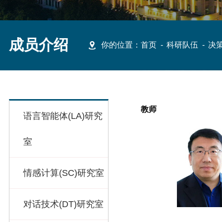
成员介绍
你的位置：
首页
-
科研队伍
-
决策
教师
语言智能体(LA)研究
室
情感计算(SC)研究室
对话技术(DT)研究室