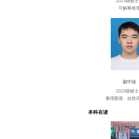
2023级硕
可解释推
鄢宇雄
2023级硕
事理图谱、自然
本科在读