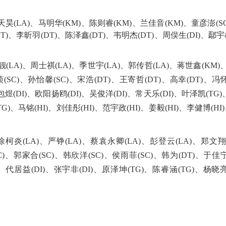
天昊(LA)
、
马明华(KM)
、
陈则睿(KM)
、
兰佳音(KM)
、
童彦澎(SC
T)
、
李昕羽(DT)
、
陈泽鑫(DT)
、
韦明杰(DT)
、
周俣生(DI)
、
鄢宇雄
(LA)、周士祺(LA)、季世宇(LA)、郭传哲(LA)、蒋世鑫(KM)
(SC)、孙怡馨(SC)、宋浩(DT)、王寄哲(DT)、高幸(DT)、冯
包煜(DI)、欧阳扬鸥(DI)、吴俊洋(DI)、常天乐(DI)、叶泽凯(TG
)、马铭(HI)、刘佳彤(HI)、范宇政(HI)、姜毅(HI)、李健博(HI
徐柯炎(LA)、严铮(LA)、蔡袁永卿(LA)、彭登云(LA)、郑文
C)、郭家合(SC)、韩欣洋(SC)、侯雨菲(SC)、韩为(DT)、于佳
)、代居益(DI)、张宇非(DI)、原泽坤(TG)、陈睿涵(TG)、杨晓