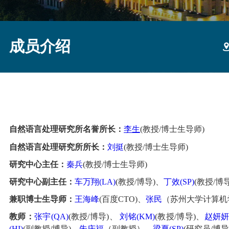
成员介绍
自然语言处理研究所名誉所长：
李生
(教授/博士生导师)
自然语言处理研究所所长：
刘挺
(教授/博士生导师)
研究中心主任：
秦兵
(教授/博士生导师)
研究中心副主任：
车万翔(LA)
(教授/博导)
、
丁效(SP)
(教授/博导
兼职博士生导师：
王海峰
(百度CTO)、
张民
（苏州大学计算机
教师：
张宇(QA)
(教授/博导)、
刘铭(KM)
(教授/博导)、
赵妍妍(
(HI)
(副教授/博导)、
朱庆福
（副教授）、
梁夏(SP)
(研究员/博导