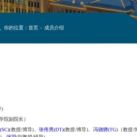
你的位置：
首页
-
成员介绍
)
学院副院长）
SC)
(教授/博导)、
张伟男(DT)
(教授/博导)
、
冯骁骋(TG)
（教授/
)、
张羽
(副教授/硕导)