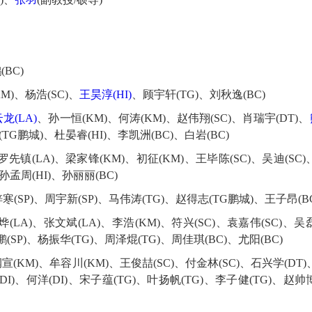
BC)
M)
、
杨浩(SC)
、
王昊淳(HI)
、
顾宇轩(TG)、刘秋逸(BC)
龙(LA)
、
孙一恒(KM)
、何涛(KM)
、
赵伟翔(SC)
、
肖瑞宇(DT)
、
(TG鹏城)、
杜晏睿(HI)、李凯洲(BC)、白岩(BC)
罗先镇(LA)
、
梁家锋(KM)
、
初征(KM)
、
王毕陈(SC)
、
吴迪(SC)
孙孟周(HI)、孙丽丽(BC)
寒(SP)
、
周宇新(SP)
、
马伟涛(TG)、赵得志(TG鹏城)、王子昂(BC
(LA)、张文斌(LA)、李浩(KM)、符兴(SC)、袁嘉伟(SC)、吴
(SP)
、杨振华(TG)、周泽焜(TG)、周佳琪
(BC)、尤阳(BC)
宣(KM)、牟容川(KM)、王俊喆(SC)、付金林(SC)、石兴学(DT)
(DI)、何洋(DI)、宋子蕴(TG)、叶扬帆(TG)、李子健(TG)、赵帅