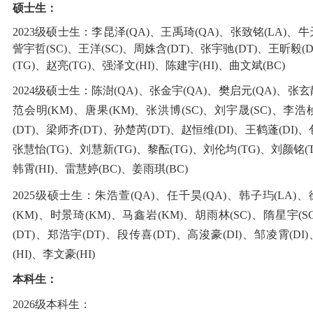
硕士生：
2023级硕士生：
李昆泽(QA)
、
王禹琦(QA)
、
张致铭(LA)
、
牛
訾宇哲(SC)
、
王洋(SC)
、
周姝含(DT)
、
张宇驰(DT)
、
王昕毅(D
(TG)
、
赵亮(TG)
、
强泽文(HI)
、
陈建宇(HI)
、曲文斌
(BC)
2024级硕士生：陈澍(QA)、张金宇(QA)、樊启元(QA)、张玄靓
范会明(KM)、唐果(KM)、张洪博(SC)、刘宇晟(SC)、李浩桢
(DT)、梁师齐(DT)、孙楚芮(DT)、赵恒维(DI)、王鹤蓬(DI)、
张慧怡(TG)、刘慧新(TG)、黎酝(TG)、刘伦均(TG)、刘颜铭(TG
韩霄(HI)、雷慧婷(BC)、姜雨琪(BC)
2025级硕士生：
朱浩萱(QA)、任千昊(QA)、韩子玙(LA)、
(KM)、时景琦(KM)、马鑫岩(KM)、胡雨林(SC)、隋星宇(S
(DT)、郑浩宇(DT)、段传喜(DT)、高浚豪(DI)、邹凌霄(DI
(HI)、李文豪(HI)
本科生：
2026级本科生：