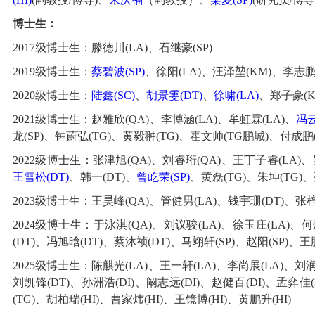
博士生：
2017级博士生：
滕德川(LA)
、
石继豪(SP)
2019级博士生：
蔡碧波(SP)
、
徐阳(LA)
、
汪泽堃(KM)
、李志鹏(
2020级博士生：
陆鑫(SC)
、
胡景雯(DT)
、
徐啸(LA)
、
郑子豪(K
2021级博士生：
赵雅欣(QA)
、
李博涵(LA)
、
牟虹霖(LA)
、
冯云
龙(SP)
、
钟蔚弘(TG)
、黄毅翀(TG)、霍文帅(TG鹏城)、付成鹏
2022级博士生：
张津旭(QA)
、
刘睿珩(QA)
、
王丁子睿(LA)
、
王雪松(DT)
、
韩一(DT)
、
曾屹荣(SP)
、
黄磊(TG)
、
朱坤(TG)
、
2023级博士生：
王昊峰(QA)
、
管健男(LA)
、
钱宇珊(DT)
、
张梓
2024级博士生：于泳淇(QA)、刘议骏(LA)、徐玉庄(LA)、何烨
(DT)、冯旭晗(DT)、蔡沐祯(DT)、马翊轩(SP)、
赵阳(SP)
、
王鹏
2025级博士生：陈麒光(LA)、王一轩(LA)、李尚展(LA)、刘润
刘凯锋(DT)、孙洲浩(DI)、阚志远(DI)、赵健百(DI)、孟弈佳
(TG)、胡柏瑞(HI)、曹家炜(HI)、王镜博(HI)、黄鹏升(HI)