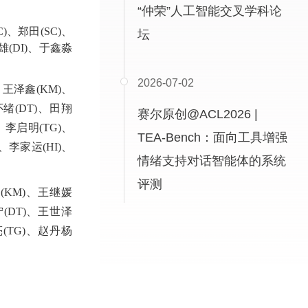
“仲荣”人工智能交叉学科论
)
、
郑田(SC)
、
坛
(DI)
、
于鑫淼
2026-07-02
、王泽鑫(KM)、
怀绪(DT)、田翔
赛尔原创@ACL2026 |
)、李启明(TG)、
TEA-Bench：面向工具增强
)、李家运(HI)、
情绪支持对话智能体的系统
评测
翔(KM)、王继媛
宁(DT)、王世泽
亮(TG)、赵丹杨